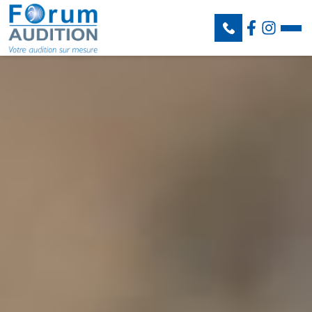
BASTIA
:
FURIANI
:
LURI
:
PORTO VECCHIO
: