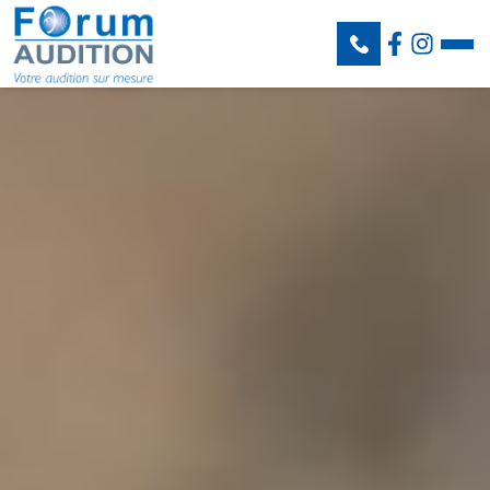
BASTIA
:
FURIANI
:
LURI
:
PORTO VECCHIO
: